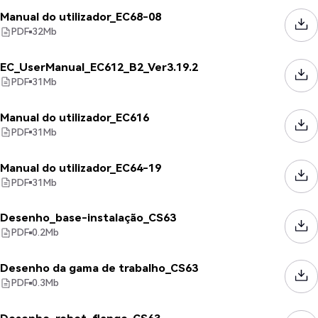
Manual do utilizador_EC68-08
PDF
32
Mb
EC_UserManual_EC612_B2_Ver3.19.2
PDF
31
Mb
Manual do utilizador_EC616
PDF
31
Mb
Manual do utilizador_EC64-19
PDF
31
Mb
Desenho_base-instalação_CS63
PDF
0.2
Mb
Desenho da gama de trabalho_CS63
PDF
0.3
Mb