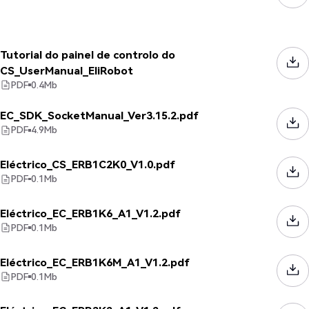
Tutorial do painel de controlo do
CS_UserManual_EliRobot
PDF
0.4
Mb
EC_SDK_SocketManual_Ver3.15.2.pdf
PDF
4.9
Mb
Eléctrico_CS_ERB1C2K0_V1.0.pdf
PDF
0.1
Mb
Eléctrico_EC_ERB1K6_A1_V1.2.pdf
PDF
0.1
Mb
Eléctrico_EC_ERB1K6M_A1_V1.2.pdf
PDF
0.1
Mb