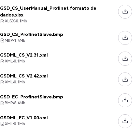
GSD_CS_UserManual_Profinet formato de
dados.xlsx
XLSX
0.1
Mb
GSD_CS_ProfinetSlave.bmp
MBP
1.4
Mb
GSDML_CS_V2.31.xml
XML
0.1
Mb
GSDML_CS_V2.42.xml
XML
0.1
Mb
GSD_EC_ProfinetSlave.bmp
BMP
8.4
Mb
GSDML_EC_V1.00.xml
XML
0.1
Mb