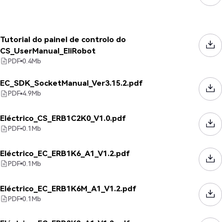
Tutorial do painel de controlo do
CS_UserManual_EliRobot
PDF
0.4
Mb
EC_SDK_SocketManual_Ver3.15.2.pdf
PDF
4.9
Mb
Eléctrico_CS_ERB1C2K0_V1.0.pdf
PDF
0.1
Mb
Eléctrico_EC_ERB1K6_A1_V1.2.pdf
PDF
0.1
Mb
Eléctrico_EC_ERB1K6M_A1_V1.2.pdf
PDF
0.1
Mb