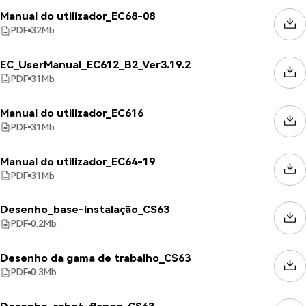
Manual do utilizador_EC68-08
PDF
32
Mb
EC_UserManual_EC612_B2_Ver3.19.2
PDF
31
Mb
Manual do utilizador_EC616
PDF
31
Mb
Manual do utilizador_EC64-19
PDF
31
Mb
Desenho_base-instalação_CS63
PDF
0.2
Mb
Desenho da gama de trabalho_CS63
PDF
0.3
Mb