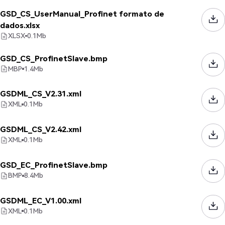
GSD_CS_UserManual_Profinet formato de
dados.xlsx
XLSX
0.1
Mb
GSD_CS_ProfinetSlave.bmp
MBP
1.4
Mb
GSDML_CS_V2.31.xml
XML
0.1
Mb
GSDML_CS_V2.42.xml
XML
0.1
Mb
GSD_EC_ProfinetSlave.bmp
BMP
8.4
Mb
GSDML_EC_V1.00.xml
XML
0.1
Mb