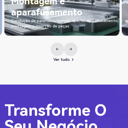
Manutenção de
máquinas
o,
CNC, Fundição de metais, IMM, Prensa
Ver tudo
Ver tudo
Transforme O
Seu Negócio