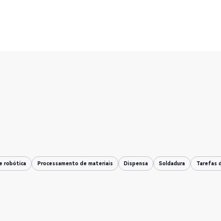
e robótica
Processamento de materiais
Dispensa
Soldadura
Tarefas 
e robótica
Processamento de materiais
Dispensa
Soldadura
Tarefas 