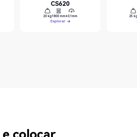
CS620
20 kg
1800 mm
±0,1mm
25 k
Explorar
Explorar
 e colocar