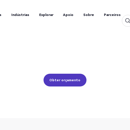
s
Indústrias
Explorar
Apoio
Sobre
Parceiros
s
Indústrias
Explorar
Apoio
Sobre
Parceiros
Escolher e coloca
Transferência, triagem, embalagem, etiquetagem
Obter orçamento
Obter orçamento