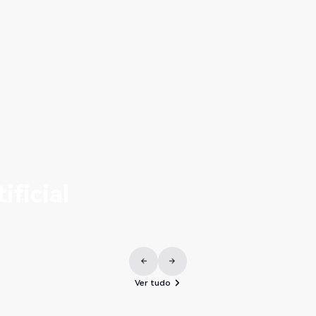
Montagem e aparafusa
Condução de parafusos/porcas, aperto, aparafusamento, montagem
Ver tudo
Ver tudo