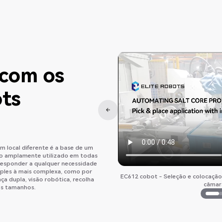
com os
ts
m local diferente é a base de um
o amplamente utilizado em todas
responder a qualquer necessidade
mples à mais complexa, como por
locação aleatórias com câmara 2D
EC612 cobot - Seleção e colocação 
a dupla, visão robótica, recolha
câmar
es tamanhos.