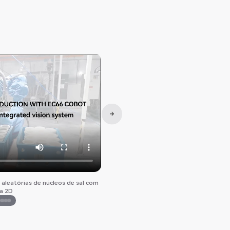
aleatórias de núcleos de sal com
CS612 cobot - Pick & pack (prog
a 2D