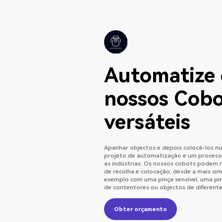
Automatize 
nossos Cobo
versáteis
Apanhar objectos e depois colocá-los nu
projeto de automatização e um process
as indústrias. Os nossos cobots podem 
de recolha e colocação, desde a mais si
CS66 cobot - Seleção e co
exemplo com uma pinça sensível, uma pinç
de contentores ou objectos de diferent
Obter orçamento
Obter orçamento