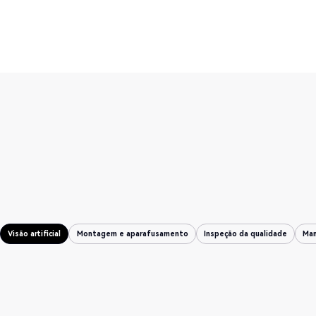
Visão artificial
Montagem e aparafusamento
Inspeção da qualidade
Man
Visão artificial
Montagem e aparafusamento
Inspeção da qualidade
Man