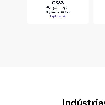
CS63
3kg
624 mm
±0,02mm
Explorar
Explorar
Indústri