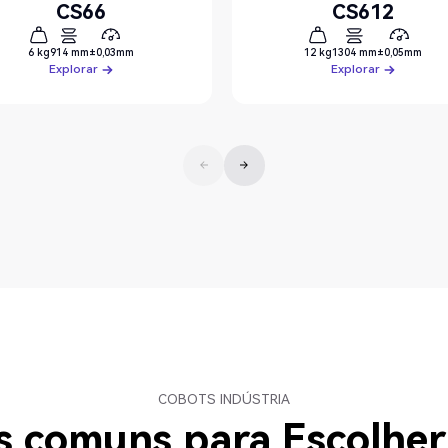
CS66
CS612
6 kg
914 mm
±0,03mm
12 kg
1304 mm
±0,05mm
Explorar
Explorar
Explorar
Explorar
COBOTS INDÚSTRIA
as comuns para
Escolher