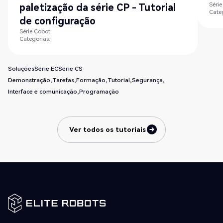
Série
paletização da série CP - Tutorial
Cate
de configuração
Série Cobot:
Categorias:
Soluções
Série EC
Série CS
Demonstração
Tarefas
Formação
Tutorial
Segurança
Interface e comunicação
Programação
Ver todos os tutoriais
Ver todos os tutoriais