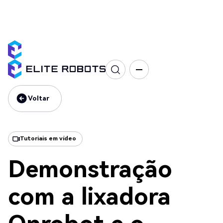
Série EC
Demonstração
Tarefas
Voltar
Voltar
Tutoriais em vídeo
Demonstração
com a lixadora